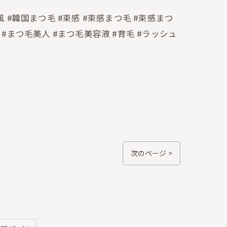
風 #韓国まつ毛 #束感 #束感まつ毛 #束感まつ
 #まつ毛美人 #まつ毛美容液 #育毛 #ラッシュ
次のページ >