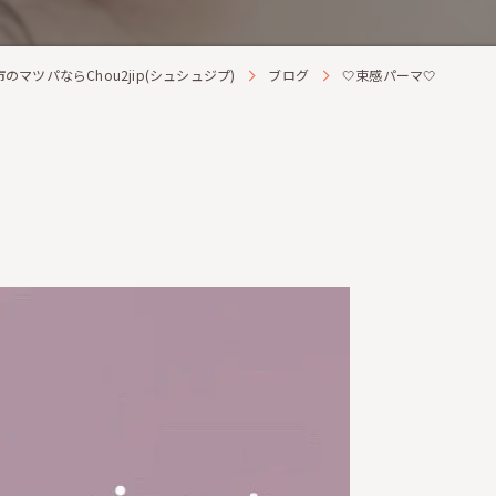
のマツパならChou2jip(シュシュジプ)
ブログ
🤍束感パーマ🤍