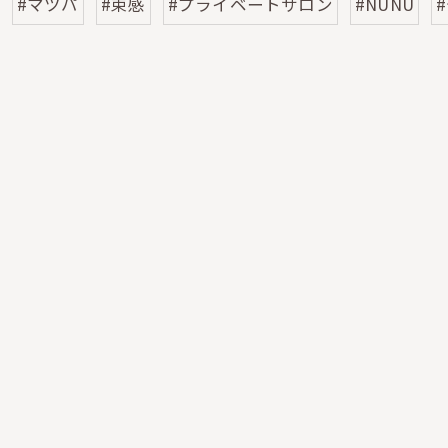
#マツパ
#束感
#プライベートサロン
#NUNU