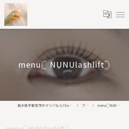
menu𓊆 NUNUlashlift𓊇
栃木県宇都宮市のマツパならChou2jip(シュシュジプ)
ブログ
menu𓊆 NUNUlashlift𓊇
menu𓊆 NUNUlashlift𓊇