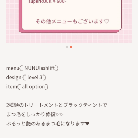
menu𓊆 NUNUlashlift𓊇
design 𓊆 level.3𓊇
item𓊆 all option𓊇
2種類のトリートメントとブラックティントで
まつ毛をしっかり修復✨✨
ぷるっと艶のあるまつ毛になります🖤