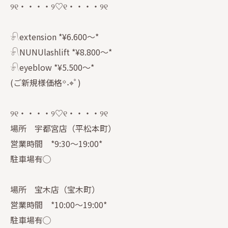
୨୧・・・・୨♡୧・・・・୨୧
𓍯extension *¥6.600〜*
𓍯NUNUlashlift *¥8.800〜*
𓍯eyeblow *¥5.500〜*
(ご新規様価格꙳˖⌖ﾟ)
୨୧・・・・୨♡୧・・・・୨୧
場所 宇都宮店（平松本町）
営業時間 *9:30〜19:00*
駐車場有◯
場所 宝木店（宝木町）
営業時間 *10:00〜19:00*
駐車場有◯