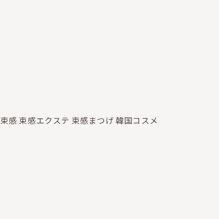
 束感 束感エクステ 束感まつげ 韓国コスメ