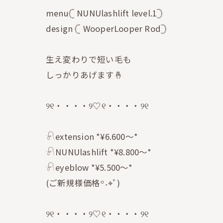
menu𓊆 NUNUlashlift level.1𓊇
design 𓊆 WooperLooper Rod𓊇
生え変わりで短い毛も
しっかりあげます🤞
୨୧・・・・୨♡୧・・・・୨୧
𓍯extension *¥6.600〜*
𓍯NUNUlashlift *¥8.800〜*
𓍯eyeblow *¥5.500〜*
(ご新規様価格꙳˖⌖ﾟ)
୨୧・・・・୨♡୧・・・・୨୧