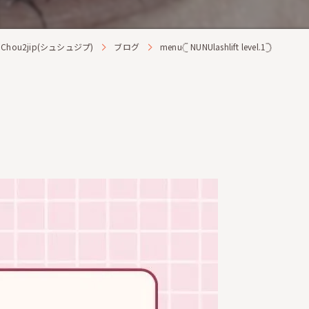
ou2jip(シュシュジプ)
ブログ
menu𓊆 NUNUlashlift level.1𓊇