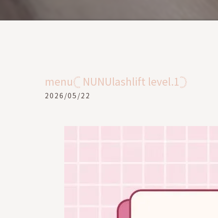
menu𓊆 NUNUlashlift level.1𓊇
2026/05/22