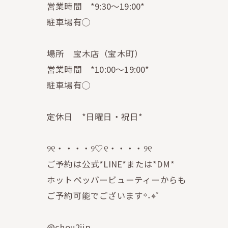
営業時間 *9:30〜19:00*
駐車場有◯
場所 宝木店（宝木町）
営業時間 *10:00〜19:00*
駐車場有◯
定休日 *日曜日・祝日*
୨୧・・・・୨♡୧・・・・୨୧
ご予約は公式*LINE*または*DM*
ホットペッパービューティーからも
ご予約可能でございます꙳˖⌖ﾟ
@chou2jip