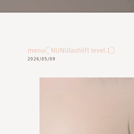
menu𓊆 NUNUlashlift level.1𓊇
2026/05/09