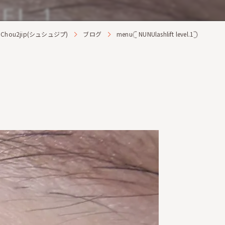
ou2jip(シュシュジプ)
ブログ
menu𓊆 NUNUlashlift level.1𓊇