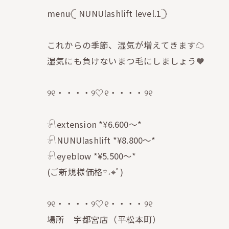
menu𓊆 NUNUlashlift level.1𓊇
これからの季節、湿気が増えてきます☁️
湿気にも負けないまつ毛にしましょう🧡
୨୧・・・・୨♡୧・・・・୨୧
𓍯extension *¥6.600〜*
𓍯NUNUlashlift *¥8.800〜*
𓍯eyeblow *¥5.500〜*
(ご新規様価格꙳˖⌖ﾟ)
୨୧・・・・୨♡୧・・・・୨୧
場所 宇都宮店（平松本町）