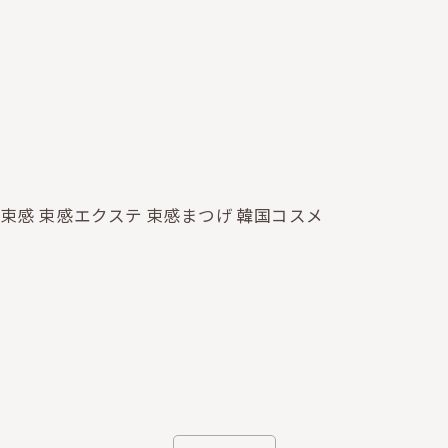
 束感 束感エクステ 束感まつげ 韓国コスメ