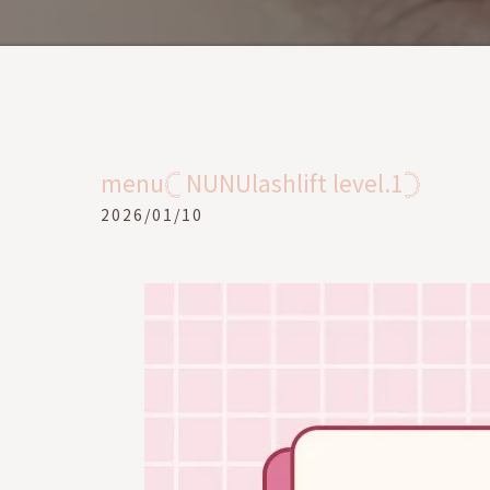
menu𓊆 NUNUlashlift level.1𓊇
2026/01/10