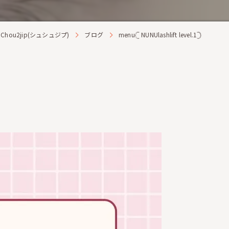
ou2jip(シュシュジプ)
ブログ
menu𓊆 NUNUlashlift level.1𓊇