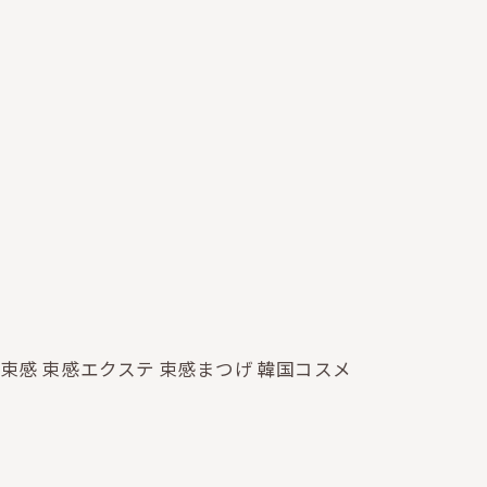
 束感 束感エクステ 束感まつげ 韓国コスメ