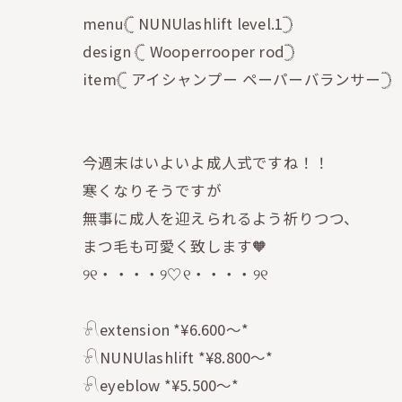
menu𓊆 NUNUlashlift level.1𓊇
design 𓊆 Wooperrooper rod𓊇
item𓊆 アイシャンプー ペーパーバランサー𓊇
今週末はいよいよ成人式ですね！！
寒くなりそうですが
無事に成人を迎えられるよう祈りつつ、
まつ毛も可愛く致します🧡
୨୧・・・・୨♡୧・・・・୨୧
𓍯extension *¥6.600〜*
𓍯NUNUlashlift *¥8.800〜*
𓍯eyeblow *¥5.500〜*