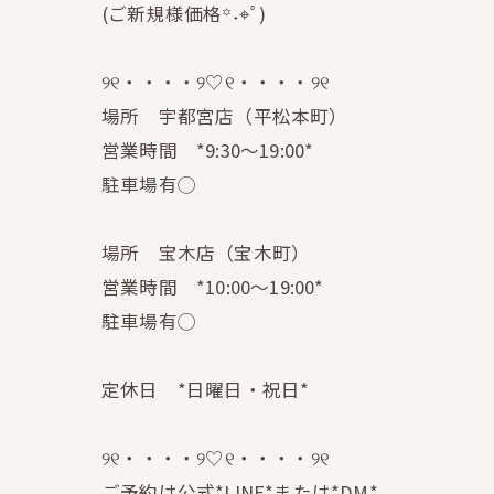
(ご新規様価格꙳˖⌖ﾟ)
୨୧・・・・୨♡୧・・・・୨୧
場所 宇都宮店（平松本町）
営業時間 *9:30〜19:00*
駐車場有◯
場所 宝木店（宝木町）
営業時間 *10:00〜19:00*
駐車場有◯
定休日 *日曜日・祝日*
୨୧・・・・୨♡୧・・・・୨୧
ご予約は公式*LINE*または*DM*