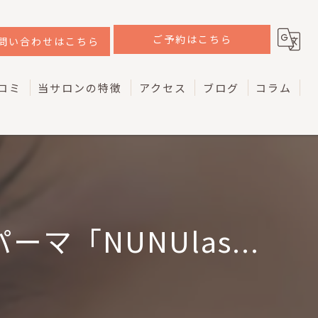
ご予約はこちら
問い合わせはこちら
コミ
当サロンの特徴
アクセス
ブログ
コラム
韓国
ラッシュリフト
ケラチン
「NUNUlas...
マツエク
アイブロウ