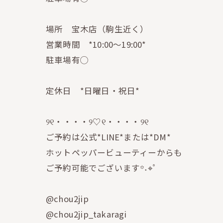
場所 宝木店（駒生近く）
営業時間 *10:00〜19:00*
駐車場有◯
定休日 *日曜日・祝日*
୨୧・・・・୨♡୧・・・・୨୧
ご予約は公式*LINE*または*DM*
ホットペッパービューティーからも
ご予約可能でございます꙳˖⌖ﾟ
@chou2jip
@chou2jip_takaragi