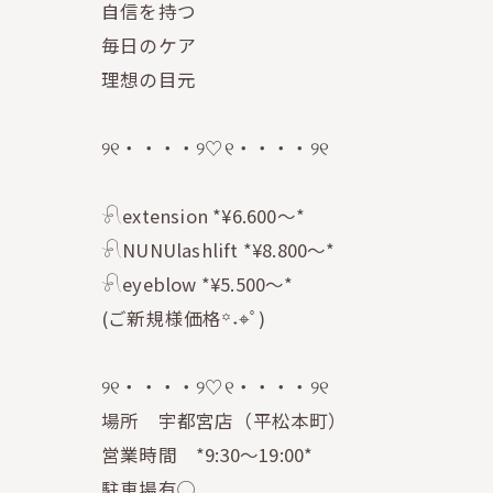
自信を持つ
毎日のケア
理想の目元
୨୧・・・・୨♡୧・・・・୨୧
𓍯extension *¥6.600〜*
𓍯NUNUlashlift *¥8.800〜*
𓍯eyeblow *¥5.500〜*
(ご新規様価格꙳˖⌖ﾟ)
୨୧・・・・୨♡୧・・・・୨୧
場所 宇都宮店（平松本町）
営業時間 *9:30〜19:00*
駐車場有◯