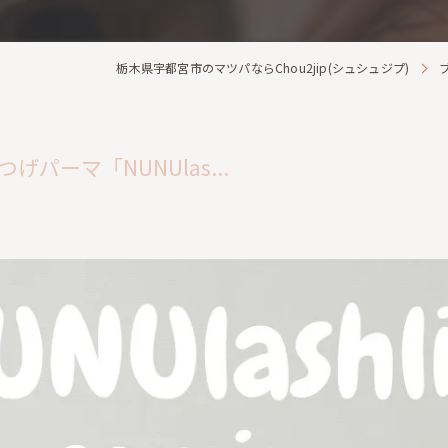
栃木県宇都宮市のマツパならChou2jip(シュシュジプ)
ーマ「NUNUlas...