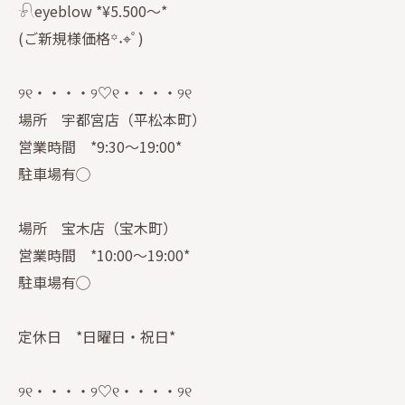
𓍯eyeblow *¥5.500〜*
(ご新規様価格꙳˖⌖ﾟ)
୨୧・・・・୨♡୧・・・・୨୧
場所 宇都宮店（平松本町）
営業時間 *9:30〜19:00*
駐車場有◯
場所 宝木店（宝木町）
営業時間 *10:00〜19:00*
駐車場有◯
定休日 *日曜日・祝日*
୨୧・・・・୨♡୧・・・・୨୧