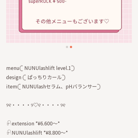
menu𓊆 NUNUlashlift level.1𓊇
design 𓊆 ぱっちりカール𓊇
item𓊆 NUNUlashセラム、pHバランサー𓊇
୨୧・・・・୨♡୧・・・・୨୧
𓍯extension *¥6.600〜*
𓍯NUNUlashlift *¥8.800〜*