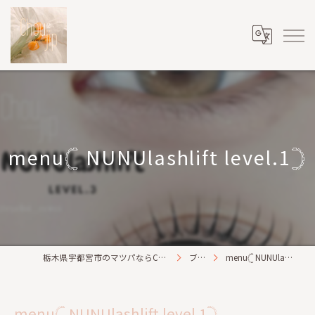
menu𓊆 NUNUlashlift level.1𓊇
栃木県宇都宮市のマツパならChou2jip(シュシュジプ)
ブログ
menu𓊆 NUNUlashlift level.1𓊇
menu𓊆 NUNUlashlift level.1𓊇