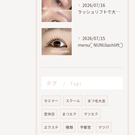
2026/07/16
ラッシュリフトで大切な事、
2026/07/15
menu𓊆 NUNUlashlift𓊇
タグ
Tags
セミナー
スクール
まつ毛大会
定休日
まつエク
マツエク
エクステ
種類
宇都宮
マツパ