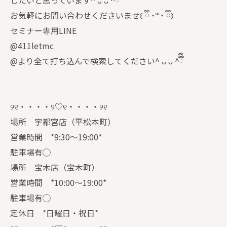
したいと思っています^ ᴗ ᴗ ^ྀིྀི
お気軽にお問い合わせくださいませ꒰ ྀི ˙꒳˙ ྀི꒱
セミナー専用LINE
@411letmc
@より全て打ち込んで検索してください^ ᴗ ᴗ ^ྀིྀི
୨୧・・・・୨♡୧・・・・୨୧
場所 宇都宮店（平松本町）
営業時間 *9:30〜19:00*
駐車場有◯
場所 宝木店（宝木町）
営業時間 *10:00〜19:00*
駐車場有◯
定休日 *日曜日・祝日*