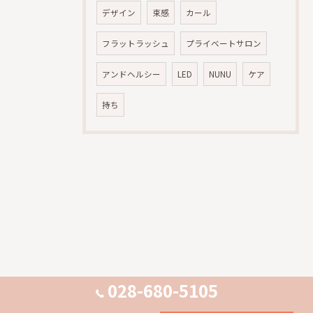
デザイン
束感
カール
フラットラッシュ
プライベートサロン
アンドヘルシー
LED
NUNU
ケア
持ち
028-680-5105