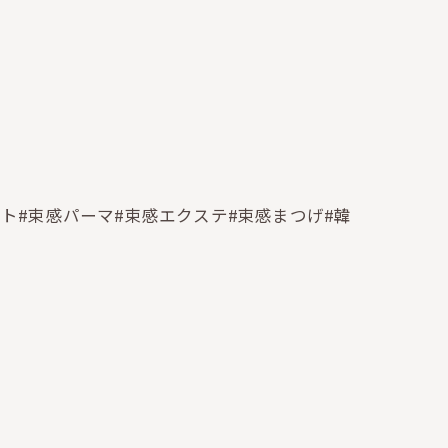
ト#束感パーマ#束感エクステ#束感まつげ#韓