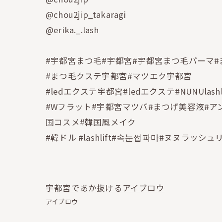
@chou2jip_takaragi
@erika._.lash
#宇都宮まつ毛#宇都宮#宇都宮まつ毛パーマ
#まつ毛クステ宇都宮#マツエク宇都宮
#ledエクステ宇都宮#ledエクステ#NUNUlas
#Wフラット#宇都宮マツパ#まつげ美容液#ア
国コスメ#韓国風メイク
#韓ドル #lashlift#속눈썹파마#ヌヌラッシ
宇都宮であか抜けるアイブロウ
アイブロウ