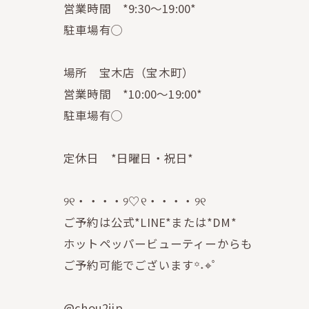
営業時間 *9:30〜19:00*
駐車場有◯
場所 宝木店（宝木町）
営業時間 *10:00〜19:00*
駐車場有◯
定休日 *日曜日・祝日*
୨୧・・・・୨♡୧・・・・୨୧
ご予約は公式*LINE*または*DM*
ホットペッパービューティーからも
ご予約可能でございます꙳˖⌖ﾟ
@chou2jip