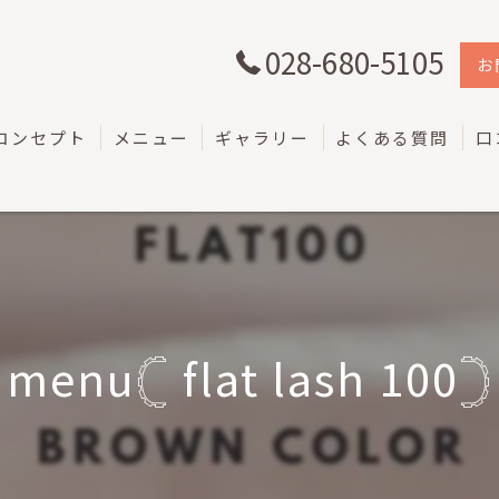
028-680-5105
お
コンセプト
メニュー
ギャラリー
よくある質問
口
menu𓊆 flat lash 100𓊇