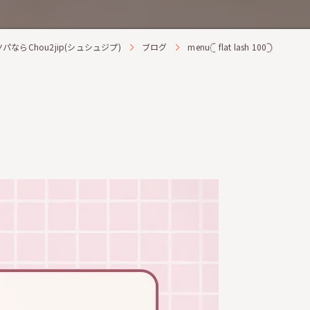
ならChou2jip(シュシュジプ)
ブログ
menu𓊆 flat lash 100𓊇