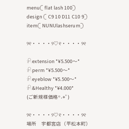
menu𓊆 flat lash 100𓊇
design 𓊆 C9 10 D11 C10 9𓊇
item𓊆 NUNUlashserum𓊇
୨୧・・・・୨♡୧・・・・୨୧
𓍯extension *¥5.500〜*
𓍯perm *¥5.500〜*
𓍯eyeblow *¥5.500〜*
𓍯&Healthy *¥4.000*
(ご新規様価格꙳˖⌖ﾟ)
୨୧・・・・୨♡୧・・・・୨୧
場所 宇都宮店（平松本町）