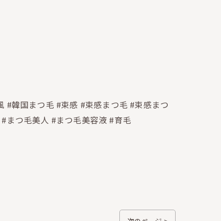
風 #韓国まつ毛 #束感 #束感まつ毛 #束感まつ
 #まつ毛美人 #まつ毛美容液 #育毛
次のページ >