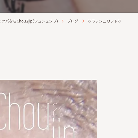
パならChou2jip(シュシュジプ)
ブログ
🤍ラッシュリフト🤍