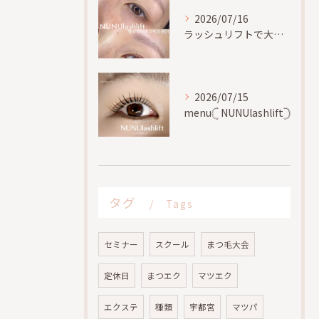
2026/07/16
ラッシュリフトで大切な事、
2026/07/15
menu𓊆 NUNUlashlift𓊇
タグ
Tags
セミナー
スクール
まつ毛大会
定休日
まつエク
マツエク
エクステ
種類
宇都宮
マツパ