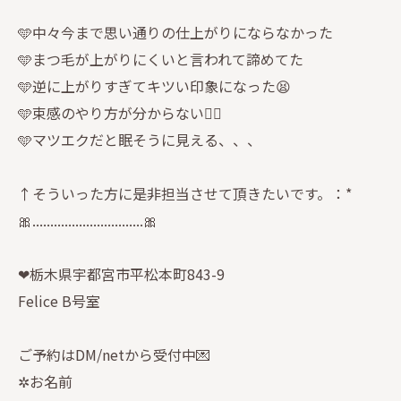
🩵中々今まで思い通りの仕上がりにならなかった
🩵まつ毛が上がりにくいと言われて諦めてた
🩵逆に上がりすぎてキツい印象になった😫
🩵束感のやり方が分からない🤦‍♀️
🩵マツエクだと眠そうに見える、、、
↑そういった方に是非担当させて頂きたいです。：*
🎀...............................🎀
❤︎栃木県宇都宮市平松本町843-9
Felice B号室
ご予約はDM/netから受付中💌
✲お名前