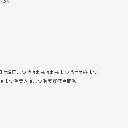
😊✨
風 #韓国まつ毛 #束感 #束感まつ毛 #束感まつ
 #まつ毛美人 #まつ毛美容液 #育毛