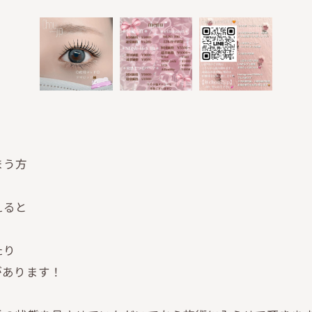
まう方
えると
たり
があります！