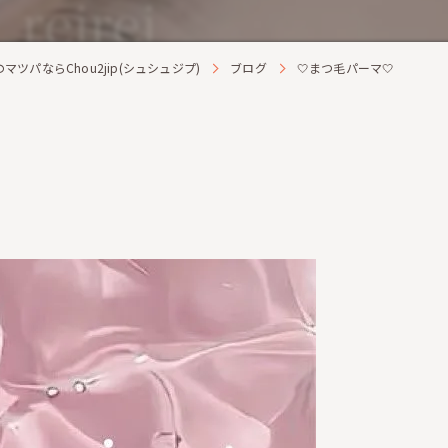
ツパならChou2jip(シュシュジプ)
ブログ
🤍まつ毛パーマ🤍