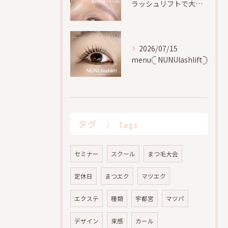
ラッシュリフトで大切な事、
2026/07/15
menu𓊆 NUNUlashlift𓊇
タグ
Tags
セミナー
スクール
まつ毛大会
定休日
まつエク
マツエク
エクステ
種類
宇都宮
マツパ
デザイン
束感
カール