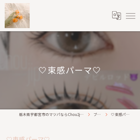
🤍束感パーマ🤍
栃木県宇都宮市のマツパならChou2jip(シュシュジプ)
ブログ
🤍束感パーマ🤍
🤍束感パーマ🤍