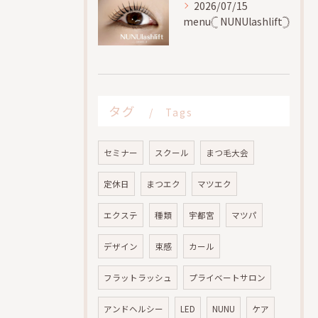
2026/07/15
menu𓊆 NUNUlashlift𓊇
タグ
Tags
セミナー
スクール
まつ毛大会
定休日
まつエク
マツエク
エクステ
種類
宇都宮
マツパ
デザイン
束感
カール
フラットラッシュ
プライベートサロン
アンドヘルシー
LED
NUNU
ケア