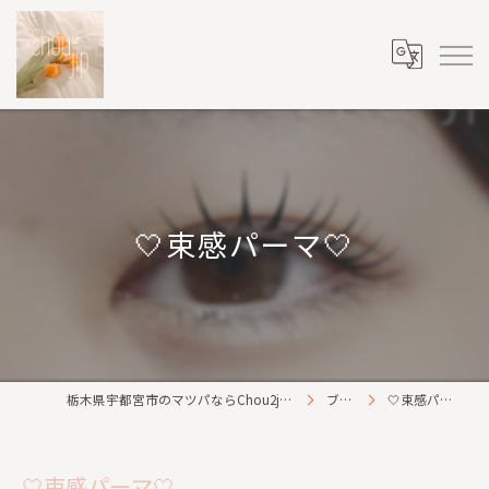
🤍束感パーマ🤍
栃木県宇都宮市のマツパならChou2jip(シュシュジプ)
ブログ
🤍束感パーマ🤍
🤍束感パーマ🤍