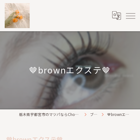
🤎brownエクステ🤎
栃木県宇都宮市のマツパならChou2jip(シュシュジプ)
ブログ
🤎brownエクステ🤎
🤎brownエクステ🤎