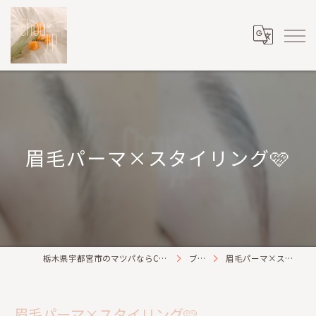
眉毛パーマ×スタイリング🩷
栃木県宇都宮市のマツパならChou2jip(シュシュジプ)
ブログ
眉毛パーマ×スタイリング🩷
眉毛パーマ×スタイリング🩷