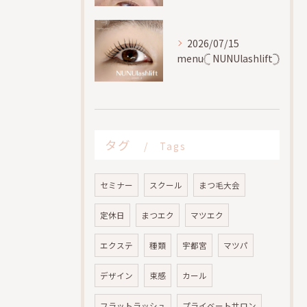
2026/07/15
menu𓊆 NUNUlashlift𓊇
タグ
Tags
セミナー
スクール
まつ毛大会
定休日
まつエク
マツエク
エクステ
種類
宇都宮
マツパ
デザイン
束感
カール
フラットラッシュ
プライベートサロン