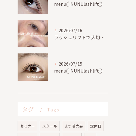
menu𓊆 NUNUlashlift𓊇
2026/07/16
ラッシュリフトで大切な事、
2026/07/15
menu𓊆 NUNUlashlift𓊇
タグ
Tags
セミナー
スクール
まつ毛大会
定休日