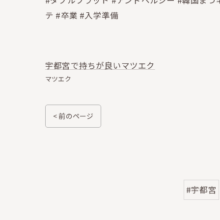
#ダブルフラット #アンドヘルシー #韓国まつ
テ #卒業 #入学準備
宇都宮で持ちが良いマツエク
マツエク
< 前のページ
#宇都宮