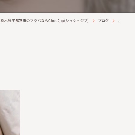
栃木県宇都宮市のマツパならChou2jip(シュシュジプ)
ブログ
.