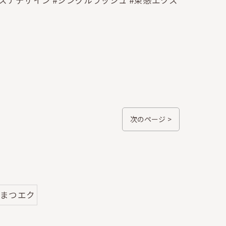
クステデザイン #シングルラッシュ #束感エクス
次のページ >
#まつエク